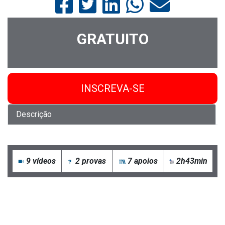
GRATUITO
INSCREVA-SE
Descrição
9
vídeos
2 provas
7 apoios
2h43min
Descrição do curso