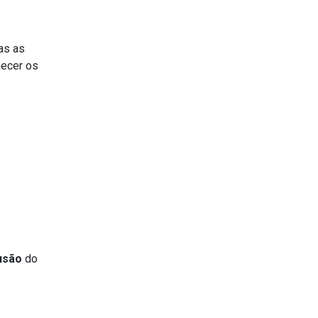
as as
hecer os
usão
do