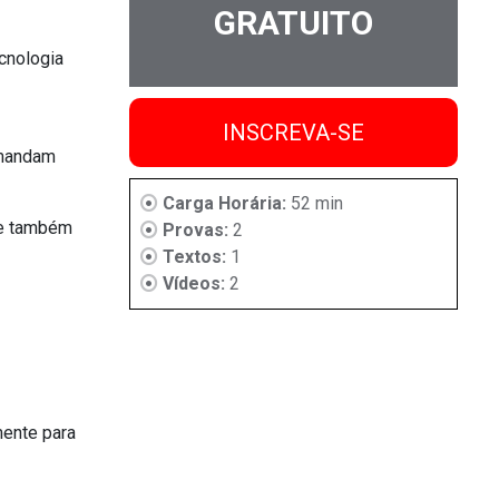
GRATUITO
cnologia
INSCREVA-SE
emandam
Carga Horária:
52 min
xe também
Provas:
2
Textos:
1
Vídeos:
2
mente para