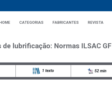
HOME
CATEGORIAS
FABRICANTES
REVISTA
s de lubrificação: Normas ILSAC G
1 texto
52 min
rição do curso