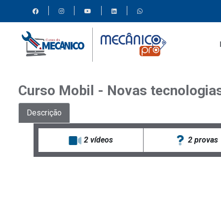
Curso Mobil - Novas tecnologia
Descrição
2
vídeos
2 provas
Desc