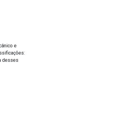
cânico e
ssificações:
da desses