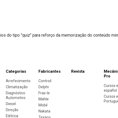
etodologia
os do tipo "quiz" para reforço da memorização do conteúdo min
Categorias
Fabricantes
Revista
Mecâni
Pro
Arrefecimento
Controil
Cursos 
Climatização
Delphi
español
Diagnóstico
Fras-le
Cursos 
Automotivo
Mahle
Portugu
Diesel
Mobil
Direção
Nakata
Elétrica
Texaco