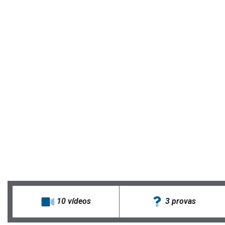
10
vídeos
3 provas