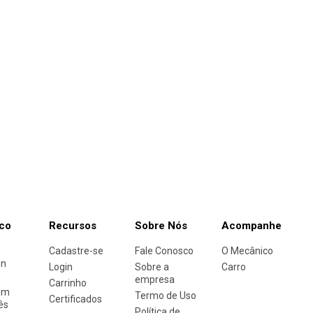
co
Recursos
Sobre Nós
Acompanhe
Cadastre-se
Fale Conosco
O Mecânico
en
Login
Sobre a
Carro
empresa
Carrinho
em
Termo de Uso
Certificados
ês
Política de