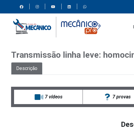
Transmissão linha leve: homocin
Descrição
7
vídeos
7 provas
Des