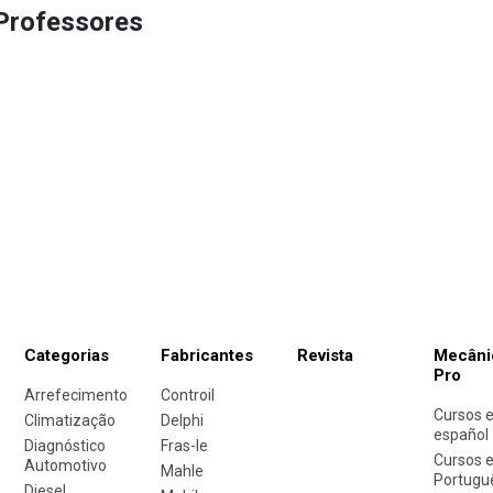
Professores
Categorias
Fabricantes
Revista
Mecâni
Pro
Arrefecimento
Controil
Cursos 
Climatização
Delphi
español
Diagnóstico
Fras-le
Cursos 
Automotivo
Mahle
Portugu
Diesel