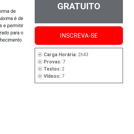
GRATUITO
forma de
máxima é de
 e permitir
izado para o
INSCREVA-SE
onhecimento
Carga Horária:
2h43
Provas:
7
Textos:
2
Vídeos:
7