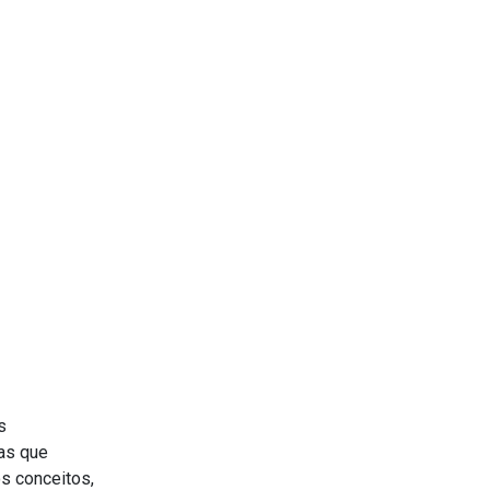
s
las que
s conceitos,