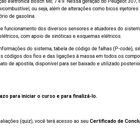
ção eletrônica Bosch ME 7.4.9. Nessa geração do Peugeot 307, 
a bicombustível, ou seja, além de alterações como bicos injetore
ório de gasolina.
 de funcionamento dos diversos sensores e atuadores do sistem
 elétricos, com apoio de sinóticas e esquemas elétricos.
 informações do sistema, tabela de código de falhas (P-code), si
 os códigos dos fios e das ligações à massa em todos os comp
o de apostila, disponível para ser baixado e utilizado posteri
o para iniciar o curso e para finalizá-lo.
avaliações (quiz), você terá acesso ao seu
Certificado de Concl