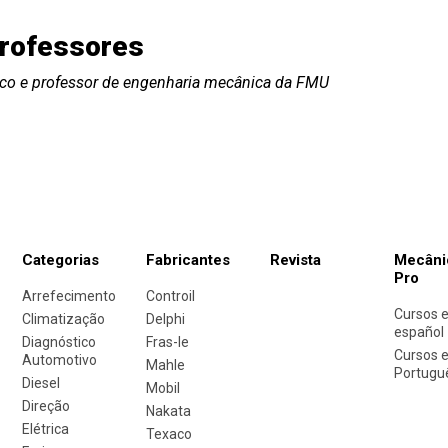
rofessores
ico e professor de engenharia mecânica da FMU
Categorias
Fabricantes
Revista
Mecâni
Pro
Arrefecimento
Controil
Cursos 
Climatização
Delphi
español
Diagnóstico
Fras-le
Cursos 
Automotivo
Mahle
Portugu
Diesel
Mobil
Direção
Nakata
Elétrica
Texaco