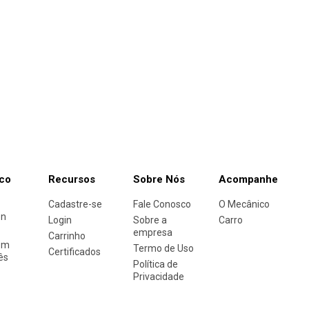
co
Recursos
Sobre Nós
Acompanhe
Cadastre-se
Fale Conosco
O Mecânico
en
Login
Sobre a
Carro
empresa
Carrinho
em
Termo de Uso
Certificados
ês
Política de
Privacidade