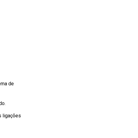
ema de
do.
s ligações