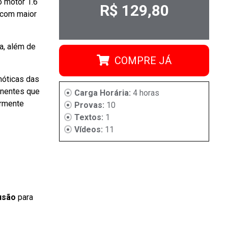
o motor 1.6
R$ 129,80
s com maior
a, além de
COMPRE JÁ
nóticas das
onentes que
Carga Horária:
4 horas
ormente
Provas:
10
Textos:
1
Vídeos:
11
usão
para